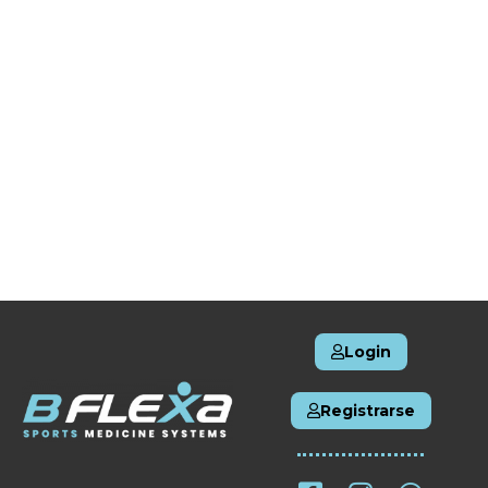
Login
Registrarse